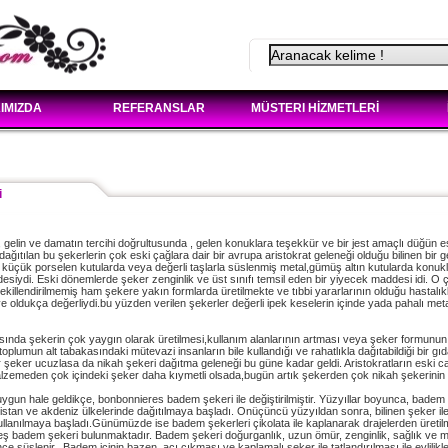
IMIZDA
REFERANSLAR
MÜSTERI HİZMETLERİ
i
 gelin ve damatın tercihi doğrultusunda , gelen konuklara teşekkür ve bir jest amaçlı düğün es
ağıtılan bu şekerlerin çok eski çağlara dair bir avrupa aristokrat geleneği olduğu bilinen bir g
 küçük porselen kutularda veya değerli taşlarla süslenmiş metal,gümüş altın kutularda konukla
desiydi. Eski dönemlerde şeker zenginlik ve üst sınıfı temsil eden bir yiyecek maddesi idi. 
killendirilmemiş ham şekere yakın formlarda üretilmekte ve tıbbi yararlarının olduğu hastalıkla
 oldukça değerliydi.bu yüzden verilen şekerler değerli ipek keselerin içinde yada pahalı met
ında şekerin çok yaygın olarak üretilmesi,kullanım alanlarının artması veya şeker formunun d
oplumun alt tabakasındaki mütevazi insanların bile kullandığı ve rahatlıkla dağıtabildiği bir g
 şeker ucuzlasa da nikah şekeri dağıtma geleneği bu güne kadar geldi. Aristokratların eski c
alzemeden çok içindeki şeker daha kıymetli olsada,bugün artık şekerden çok nikah şekerinin
ygun hale geldikçe, bonbonnieres badem şekeri ile değiştirilmiştir. Yüzyıllar boyunca, badem 
stan ve akdeniz ülkelerinde dağıtılmaya başladı. Onüçüncü yüzyıldan sonra, bilinen şeker ile 
llanılmaya başladı.Günümüzde ise badem şekerleri çikolata ile kaplanarak drajelerden üretilm
ş badem şekeri bulunmaktadır. Badem şekeri doğurganlık, uzun ömür, zenginlik, sağlık ve mut
ce süslenir.. Badem içinin bazen acı çıkması ve kaplamalı şeker ile tatlandırılması ile evlilikler