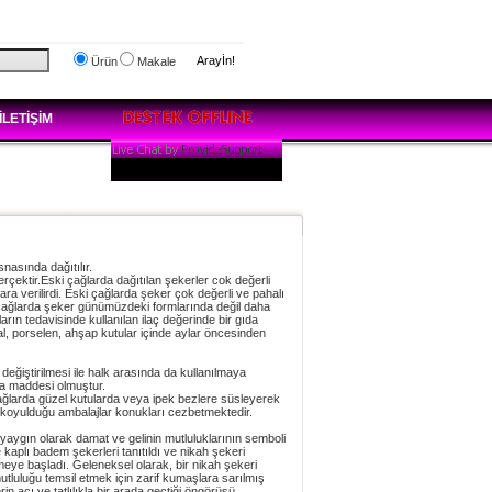
Arayİn!
Ürün
Makale
İLETİŞİM
nasında dağıtılır.
erçektir.Eski çağlarda dağıtılan şekerler cok değerli
ra verilirdi. Eski çağlarda şeker çok değerli ve pahalı
O çağlarda şeker günümüzdeki formlarında değil daha
rın tedavisinde kullanılan ilaç değerinde bir gıda
al, porselen, ahşap kutular içinde aylar öncesinden
eğiştirilmesi ile halk arasında da kullanılmaya
ıda maddesi olmuştur.
ağlarda güzel kutularda veya ipek bezlere süsleyerek
 koyulduğu ambalajlar konukları cezbetmektedir.
yaygın olarak damat ve gelinin mutluluklarının semboli
kaplı badem şekerleri tanıtıldı ve nikah şekeri
eye başladı. Geleneksel olarak, bir nikah şekeri
luluğu temsil etmek için zarif kumaşlara sarılmış
in acı ve tatlılıkla bir arada gectiği öngörüsü