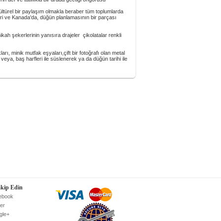
ltürel bir paylaşım olmakla beraber tüm toplumlarda
leri ve Kanada'da, düğün planlamasının bir parçası
ah şekerlerinin yanısıra drajeler çikolatalar renkli
ı, minik mutfak eşyaları,çift bir fotoğrafı olan metal
 veya, baş harfleri ile süslenerek ya da düğün tarihi ile
akip Edin
ebook
ter
gle+