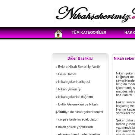
TÜM KATEGORİLER
HAKK
Diğer Başlıklar
Nikah şeker
» Evlere Nikah Şekeri İşi Verilir
Nikah şekeri,
» Gelin Damat
Düğünler de d
şekerliklerde
» Nikah şekeri tarihçesi
bir gıda mad
işlenmemiş şe
» Nikah Şekeri İşi
maddesiydi ve
hazırlanırdı.
» Nikah şekerleri dağıtımı
Fakat sonras
» Evlilik Gelenekleri ve Nikah
başlamış ve t
Her ne kadar
Şekeri
» Türkiye de nikah şekeri seçimi.
sardıkları m
» corpse bride lovecalculator
Şeker daha u
olarak yunani
» nikah şekeri yaptırırken..
yapımında ku
kutusunda be
» elyapımı handmade davetiye
olarak zengin