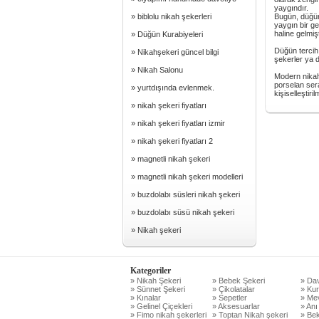
yaygındır.
» biblolu nikah şekerleri
Bugün, düğün
yaygın bir ge
haline gelmişt
» Düğün Kurabiyeleri
Düğün tercih 
» Nikahşekeri güncel bilgi
şekerler ya 
» Nikah Salonu
Modern nikah 
porselan sera
» yurtdışında evlenmek.
kişiselleştirilm
» nikah şekeri fiyatları
» nikah şekeri fiyatları izmir
» nikah şekeri fiyatları 2
» magnetli nikah şekeri
» magnetli nikah şekeri modelleri
» buzdolabı süsleri nikah şekeri
» buzdolabı süsü nikah şekeri
» Nikah şekeri
Kategoriler
» Nikah Şekeri
» Bebek Şekeri
» Dav
» Sünnet Şekeri
» Çikolatalar
» Kur
» Kınalar
» Sepetler
» Mev
» Gelinel Çiçekleri
» Aksesuarlar
» Anı
» Fimo nikah şekerleri
» Toptan Nikah şekeri
» Bek