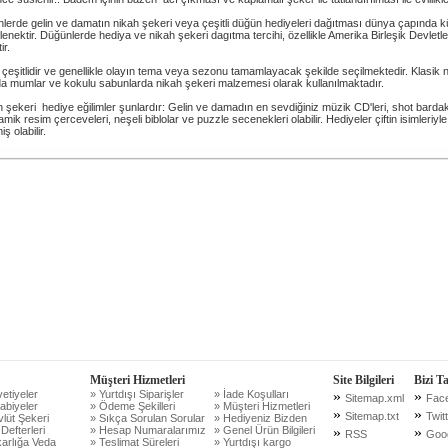
lerde gelin ve damatın nikah şekeri veya çeşitli düğün hediyeleri dağıtması dünya çapında kü
lenektir. Düğünlerde hediya ve nikah şekeri dagıtma tercihi, özellikle Amerika Birleşik Devlet
ir.
çeşitlidir ve genellikle olayın tema veya sezonu tamamlayacak şekilde seçilmektedir. Klasik nik
da mumlar ve kokulu sabunlarda nikah şekeri malzemesi olarak kullanılmaktadır.
şekeri hediye eğilimler şunlardır: Gelin ve damadın en sevdiğiniz müzik CD'leri, shot bardaklar
mik resim çerceveleri, neşeli biblolar ve puzzle secenekleri olabilir. Hediyeler çiftin isimleriyle
iş olabilir.
Müşteri Hizmetleri
Site Bilgileri
Bizi T
etiyeler
» Yurtdışı Siparişler
» İade Koşulları
»
»
Sitemap.xml
Fac
abiyeler
» Ödeme Şekilleri
» Müşteri Hizmetleri
»
»
Sitemap.txt
Twit
lüt Şekeri
» Sıkça Sorulan Sorular
» Hediyeniz Bizden
 Defterleri
» Hesap Numaralarımız
» Genel Ürün Bilgileri
»
»
RSS
Goo
arlığa Veda
» Teslimat Süreleri
» Yurtdışı kargo