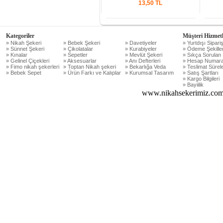
13,50
TL
Kategoriler
Müşteri Hizmetl
» Nikah Şekeri
» Bebek Şekeri
» Davetiyeler
» Yurtdışı Sipariş
» Sünnet Şekeri
» Çikolatalar
» Kurabiyeler
» Ödeme Şekiller
» Kınalar
» Sepetler
» Mevlüt Şekeri
» Sıkça Sorulan 
» Gelinel Çiçekleri
» Aksesuarlar
» Anı Defterleri
» Hesap Numara
» Fimo nikah şekerleri
» Toptan Nikah şekeri
» Bekarlığa Veda
» Teslimat Sürele
» Bebek Sepet
» Ürün Farkı ve Kalıplar
» Kurumsal Tasarım
» Satış Şartları
» Kargo Bilgileri
» Bayiilik
www.nikahsekerimiz.com 