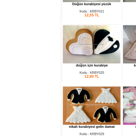
Düğün kurabiyesi yüzük
Kodu : KRBY021
12,55
TL
düğün için kurabiye
k
Kodu : KRBY025
12,90
TL
nikah kurabiyesi gelin damat
Kodu : KRBY029