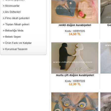
» Aksesuarlar
» Anı Defterleri
» Fimo nikah şekerleri
» Toptan Nikah şekeri
renkli düğün kurabiyeleri
Ge
» Bekarlığa Veda
Kodu : KRBY005
14,50
TL
» Bebek Sepet
» Ürün Farkı ve Kalıplar
» Kurumsal Tasarım
mutlu çift düğün kurabiyeleri
Kodu : KRBY009
12,30
TL