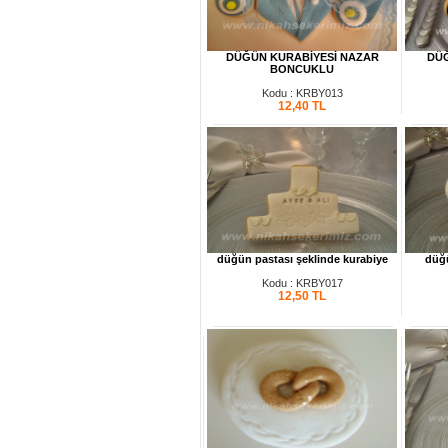
DÜĞÜN KURABİYESİ NAZAR
DÜĞ
BONCUKLU
Kodu : KRBY013
12,40
TL
düğün pastası şeklinde kurabiye
düğü
Kodu : KRBY017
12,50
TL