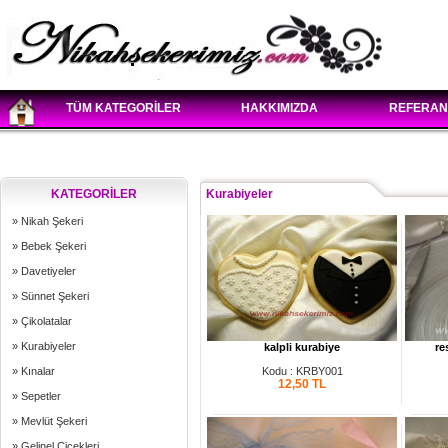
TÜM KATEGORİLER
HAKKIMIZDA
REFERAN
KATEGORİLER
Kurabiyeler
» Nikah Şekeri
» Bebek Şekeri
» Davetiyeler
» Sünnet Şekeri
» Çikolatalar
» Kurabiyeler
kalpli kurabiye
re
» Kınalar
Kodu : KRBY001
12,50
TL
» Sepetler
» Mevlüt Şekeri
» Gelinel Çiçekleri