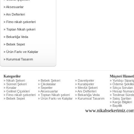
» Aksesuarlar
» Anı Defterleri
» Fimo nikah şekerleri
» Toptan Nikah şekeri
» Bekarlığa Veda
» Bebek Sepet
» Ürün Farkı ve Kalıplar
» Kurumsal Tasarım
Kategoriler
Müşteri Hizmetl
» Nikah Şekeri
» Bebek Şekeri
» Davetiyeler
» Yurtdışı Sipariş
» Sünnet Şekeri
» Çikolatalar
» Kurabiyeler
» Ödeme Şekiller
» Kınalar
» Sepetler
» Mevlüt Şekeri
» Sıkça Sorulan 
» Gelinel Çiçekleri
» Aksesuarlar
» Anı Defterleri
» Hesap Numara
» Fimo nikah şekerleri
» Toptan Nikah şekeri
» Bekarlığa Veda
» Teslimat Sürele
» Bebek Sepet
» Ürün Farkı ve Kalıplar
» Kurumsal Tasarım
» Satış Şartları
» Kargo Bilgileri
» Bayiilik
www.nikahsekerimiz.com 