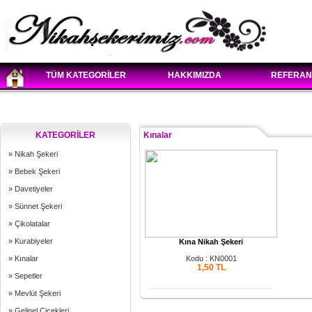
TÜM KATEGORİLER
HAKKIMIZDA
REFERAN
KATEGORİLER
Kınalar
» Nikah Şekeri
» Bebek Şekeri
» Davetiyeler
» Sünnet Şekeri
» Çikolatalar
» Kurabiyeler
Kına Nikah Şekeri
» Kınalar
Kodu : KN0001
1,50
TL
» Sepetler
» Mevlüt Şekeri
» Gelinel Çiçekleri