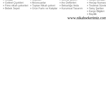
» Gelinel Çiçekleri
» Aksesuarlar
» Anı Defterleri
» Hesap Numara
» Fimo nikah şekerleri
» Toptan Nikah şekeri
» Bekarlığa Veda
» Teslimat Sürele
» Bebek Sepet
» Ürün Farkı ve Kalıplar
» Kurumsal Tasarım
» Satış Şartları
» Kargo Bilgileri
» Bayiilik
www.nikahsekerimiz.com 