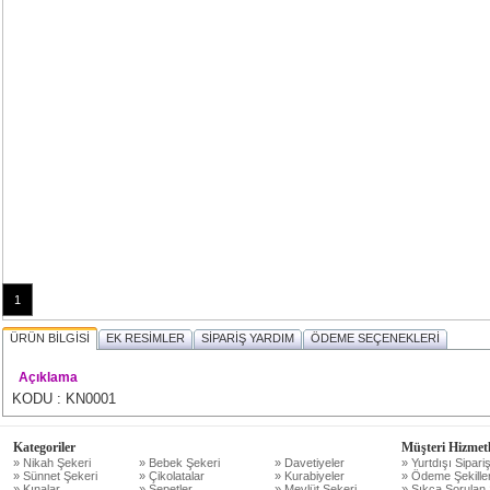
1
ÜRÜN BİLGİSİ
EK RESİMLER
SİPARİŞ YARDIM
ÖDEME SEÇENEKLERİ
Açıklama
KODU : KN0001
Kategoriler
Müşteri Hizmetl
» Nikah Şekeri
» Bebek Şekeri
» Davetiyeler
» Yurtdışı Sipariş
» Sünnet Şekeri
» Çikolatalar
» Kurabiyeler
» Ödeme Şekiller
» Kınalar
» Sepetler
» Mevlüt Şekeri
» Sıkça Sorulan 