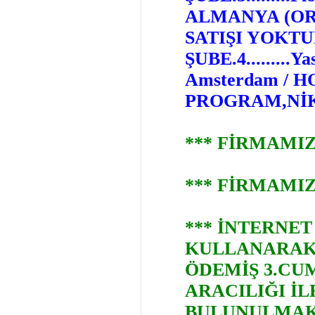
ALMANYA (OR
SATIŞI YOKTU
ŞUBE.4.........
Amsterdam /
PROGRAM,NİK
*** FİRMAMI
*** FİRMAMI
*** İNTERNET
KULLANARAK 
ÖDEMİŞ 3.CU
ARACILIĞI İ
BULUNULMAK