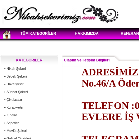
TÜM KATEGORİLER
HAKKIMIZDA
REFERAN
KATEGORİLER
Ulaşım ve İletişim Bilgileri
» Nikah Şekeri
ADRESİMİZ: 
» Bebek Şekeri
No.46/A Öde
» Davetiyeler
» Sünnet Şekeri
» Çikolatalar
TELEFON :0 
» Kurabiyeler
EVLERE İŞ
» Kınalar
» Sepetler
» Mevlüt Şekeri
» Gelinel Çiçekleri