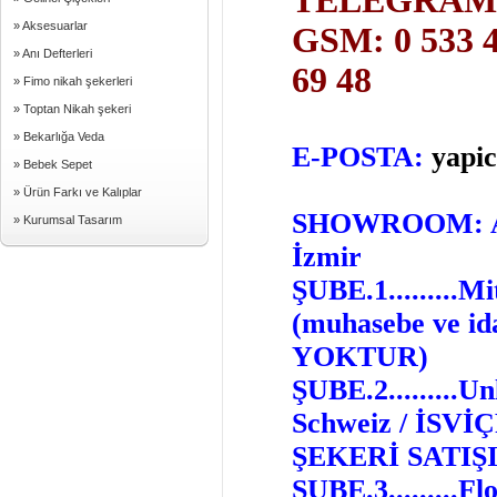
TELEGRAM G
» Aksesuarlar
GSM: 0 533 4
» Anı Defterleri
69 48
» Fimo nikah şekerleri
» Toptan Nikah şekeri
» Bekarlığa Veda
E-POSTA:
yapi
» Bebek Sepet
» Ürün Farkı ve Kalıplar
SHOWROOM: Ata
» Kurumsal Tasarım
İzmir
ŞUBE.1.........
(muhasebe ve 
YOKTUR)
ŞUBE.2.........U
Schweiz / İS
ŞEKERİ SATIŞ
ŞUBE.3.........