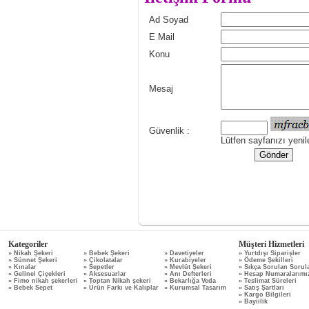
Kategoriler
Müşteri Hizmetleri
» Nikah Şekeri
» Bebek Şekeri
» Davetiyeler
» Yurtdışı Siparişler
» Sünnet Şekeri
» Çikolatalar
» Kurabiyeler
» Ödeme Şekilleri
» Kınalar
» Sepetler
» Mevlüt Şekeri
» Sıkça Sorulan Sorul
» Gelinel Çiçekleri
» Aksesuarlar
» Anı Defterleri
» Hesap Numaralarımı
» Fimo nikah şekerleri
» Toptan Nikah şekeri
» Bekarlığa Veda
» Teslimat Süreleri
» Bebek Sepet
» Ürün Farkı ve Kalıplar
» Kurumsal Tasarım
» Satış Şartları
» Kargo Bilgileri
» Bayiilik