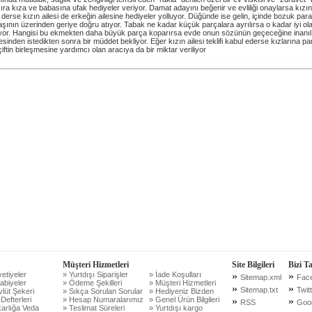
ra kıza ve babasına ufak hediyeler veriyor. Damat adayını beğenir ve evliliği onaylarsa kızın
 derse kızın ailesi de erkeğin ailesine hediyeler yolluyor. Düğünde ise gelin, içinde bozuk pa
ının üzerinden geriye doğru atıyor. Tabak ne kadar küçük parçalara ayrılırsa o kadar iyi ol
iyor. Hangisi bu ekmekten daha büyük parça koparırsa evde onun sözünün geçeceğine inanılıyo
lesinden istedikten sonra bir müddet bekliyor. Eğer kızın ailesi teklifi kabul ederse kızlarına par
iftin birleşmesine yardımcı olan aracıya da bir miktar veriliyor
Müşteri Hizmetleri
Site Bilgileri
Bizi T
etiyeler
» Yurtdışı Siparişler
» İade Koşulları
»
»
Sitemap.xml
Fac
abiyeler
» Ödeme Şekilleri
» Müşteri Hizmetleri
»
»
Sitemap.txt
Twit
lüt Şekeri
» Sıkça Sorulan Sorular
» Hediyeniz Bizden
 Defterleri
» Hesap Numaralarımız
» Genel Ürün Bilgileri
»
»
RSS
Goo
arlığa Veda
» Teslimat Süreleri
» Yurtdışı kargo