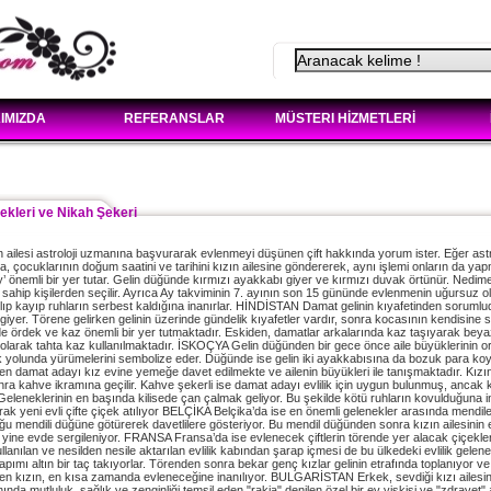
IMIZDA
REFERANSLAR
MÜSTERI HİZMETLERİ
nekleri ve Nikah Şekeri
ailesi astroloji uzmanına başvurarak evlenmeyi düşünen çift hakkında yorum ister. Eğer astr
, çocuklarının doğum saatini ve tarihini kızın ailesine göndererek, aynı işlemi onların da yapma
y’ önemli bir yer tutar. Gelin düğünde kırmızı ayakkabı giyer ve kırmızı duvak örtünür. Nedi
 sahip kişilerden seçilir. Ayrıca Ay takviminin 7. ayının son 15 gününde evlenmenin uğursuz
lıp kayıp ruhların serbest kaldığına inanırlar. HİNDİSTAN Damat gelinin kıyafetinden sorumludur.
i giyer. Törene gelirken gelinin üzerinde gündelik kıyafetler vardır, sonra kocasının kendisine
de ördek ve kaz önemli bir yer tutmaktadır. Eskiden, damatlar arkalarında kaz taşıyarak beya
olarak tahta kaz kullanılmaktadır. İSKOÇYA Gelin düğünden bir gece önce aile büyüklerinin ort
luk yolunda yürümelerini sembolize eder. Düğünde ise gelin iki ayakkabısına da bozuk para
en damat adayı kız evine yemeğe davet edilmekte ve ailenin büyükleri ile tanışmaktadır. Kızı
nra kahve ikramına geçilir. Kahve şekerli ise damat adayı evlilik için uygun bulunmuş, ancak
leneklerinin en başında kilisede çan çalmak geliyor. Bu şekilde kötü ruhların kovulduğuna in
rak yeni evli çifte çiçek atılıyor BELÇİKA Belçika’da ise en önemli gelenekler arasında mendile i
ğu mendili düğüne götürerek davetlilere gösteriyor. Bu mendil düğünden sonra kızın ailesinin ev
 yine evde sergileniyor. FRANSA Fransa’da ise evlenecek çiftlerin törende yer alacak çiçeklerini
llanılan ve nesilden nesile aktarılan evlilik kabından şarap içmesi de bu ülkedeki evlilik gelen
pımı altın bir taç takıyorlar. Törenden sonra bekar genç kızlar gelinin etrafında toplanıyor ve g
ilen kızın, en kısa zamanda evleneceğine inanılıyor. BULGARİSTAN Erkek, sevdiği kızı ailesin
ında mutluluk, sağlık ve zenginliği temsil eden "rakia" denilen özel bir ev viskisi ve "zdravet"