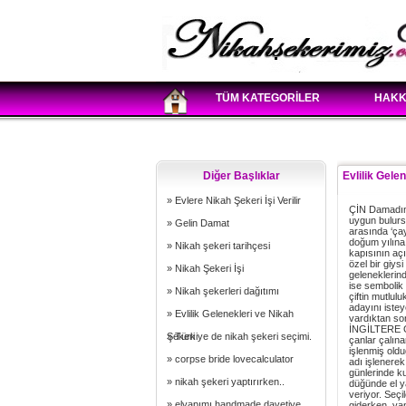
TÜM KATEGORİLER
HAKK
Diğer Başlıklar
Evlilik Gele
» Evlere Nikah Şekeri İşi Verilir
ÇİN Damadın 
uygun bulursa
» Gelin Damat
arasında ‘ça
doğum yılına
» Nikah şekeri tarihçesi
kapısının açı
özel bir giys
» Nikah Şekeri İşi
geleneklerin
ise sembolik 
» Nikah şekerleri dağıtımı
çiftin mutlu
adayını istey
» Evlilik Gelenekleri ve Nikah
vardıktan so
İNGİLTERE Ge
Şekeri
» Türkiye de nikah şekeri seçimi.
çanlar çalına
işlenmiş oldu
» corpse bride lovecalculator
adı işlenerek
günlerinde ku
» nikah şekeri yaptırırken..
düğünde el ya
veriyor. Seç
» elyapımı handmade davetiye
giderken, yan