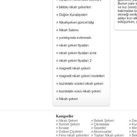
Bunun yanı sı
» biblolu nikah şekerleri
ve kız (evet)
bakmadan baş
ekmeği veril
» Düğün Kurabiyeleri
adayı kızı ai
bölüşürken, ç
» Nikahşekeri güncel bilgi
» Nikah Salonu
» yurtdışında evlenmek.
» nikah şekeri fiyatları
» nikah şekeri fiyatları izmir
» nikah şekeri fiyatları 2
» magnetli nikah şekeri
» magnetli nikah şekeri modelleri
» buzdolabı süsleri nikah şekeri
» buzdolabı süsü nikah şekeri
» Nikah şekeri
Kategoriler
» Nikah Şekeri
» Bebek Şekeri
» Dav
» Sünnet Şekeri
» Çikolatalar
» Kur
» Kınalar
» Sepetler
» Mev
» Gelinel Çiçekleri
» Aksesuarlar
» Anı
» Fimo nikah şekerleri
» Toptan Nikah şekeri
» Bek