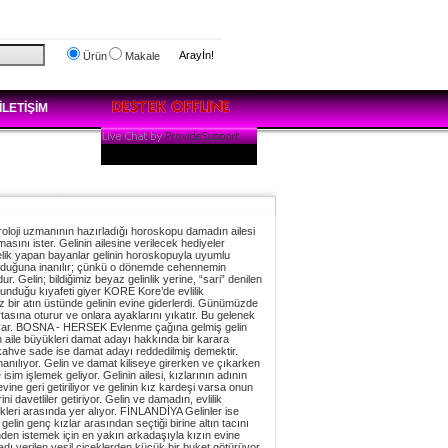
Arayİn!
Ürün
Makale
İLETİŞİM
oloji uzmanının hazırladığı horoskopu damadın ailesi
sını ister. Gelinin ailesine verilecek hediyeler
melik yapan bayanlar gelinin horoskopuyla uyumlu
 olduğuna inanılır; çünkü o dönemde cehennemin
 Gelin; bildiğimiz beyaz gelinlik yerine, “sari” denilen
 sunduğu kıyafeti giyer KORE Kore’de evlilik
z bir atın üstünde gelinin evine giderlerdi. Günümüzde
asına oturur ve onlara ayaklarını yıkatır. Bu gelenek
 koyar. BOSNA - HERSEK Evlenme çağına gelmiş gelin
n aile büyükleri damat adayı hakkında bir karara
 kahve sade ise damat adayı reddedilmiş demektir.
anılıyor. Gelin ve damat kiliseye girerken ve çıkarken
sim işlemek geliyor. Gelinin ailesi, kızlarının adının
ine geri getiriliyor ve gelinin kız kardeşi varsa onun
 davetliler getiriyor. Gelin ve damadın, evlilik
ekleri arasında yer alıyor. FİNLANDİYA Gelinler ise
elin genç kızlar arasından seçtiği birine altın tacını
den istemek için en yakın arkadaşıyla kızın evine
 adı verilen yeşil çiçeklerden küçük bir buket götürüyor.