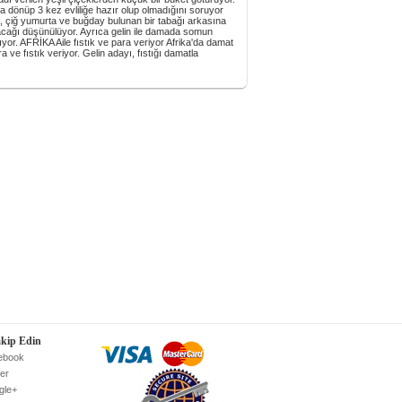
a dönüp 3 kez evliliğe hazır olup olmadığını soruyor
ra, çiğ yumurta ve buğday bulunan bir tabağı arkasına
acağı düşünülüyor. Ayrıca gelin ile damada somun
r. AFRİKA Aile fıstık ve para veriyor Afrika'da damat
a ve fıstık veriyor. Gelin adayı, fıstığı damatla
akip Edin
ebook
ter
gle+