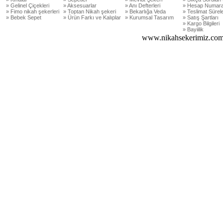
» Gelinel Çiçekleri
» Aksesuarlar
» Anı Defterleri
» Hesap Numara
» Fimo nikah şekerleri
» Toptan Nikah şekeri
» Bekarlığa Veda
» Teslimat Sürele
» Bebek Sepet
» Ürün Farkı ve Kalıplar
» Kurumsal Tasarım
» Satış Şartları
» Kargo Bilgileri
» Bayiilik
www.nikahsekerimiz.com 