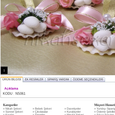
1
ÜRÜN BİLGİSİ
EK RESİMLER
SİPARİŞ YARDIM
ÖDEME SEÇENEKLERİ
Açıklama
KODU : NS061
Kategoriler
Müşteri Hizmetl
» Nikah Şekeri
» Bebek Şekeri
» Davetiyeler
» Yurtdışı Sipariş
» Sünnet Şekeri
» Çikolatalar
» Kurabiyeler
» Ödeme Şekiller
» Kınalar
» Sepetler
» Mevlüt Şekeri
» Sıkça Sorulan 