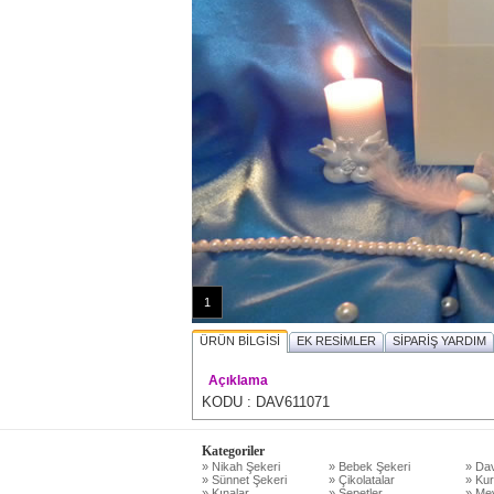
1
ÜRÜN BİLGİSİ
EK RESİMLER
SİPARİŞ YARDIM
Açıklama
KODU : DAV611071
Kategoriler
» Nikah Şekeri
» Bebek Şekeri
» Dav
» Sünnet Şekeri
» Çikolatalar
» Kur
» Kınalar
» Sepetler
» Mev