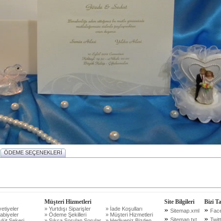
ÖDEME SEÇENEKLERİ
Müşteri Hizmetleri
Site Bilgileri
Bizi T
etiyeler
» Yurtdışı Siparişler
» İade Koşulları
»
»
Sitemap.xml
Fac
abiyeler
» Ödeme Şekilleri
» Müşteri Hizmetleri
»
»
Sitemap.txt
Twit
lüt Şekeri
» Sıkça Sorulan Sorular
» Hediyeniz Bizden