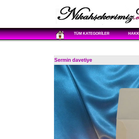
TÜM KATEGORİLER
HAKK
Sermin davetiye