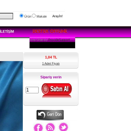
Arayİn!
Ürün
Makale
İLETİŞİM
1,04
TL
1 Adet Fiyatı
Sipariş verin