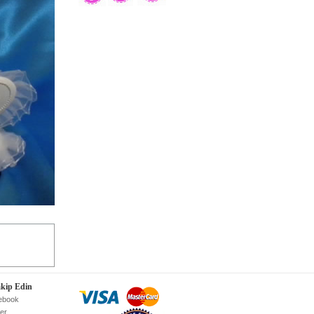
akip Edin
ebook
ter