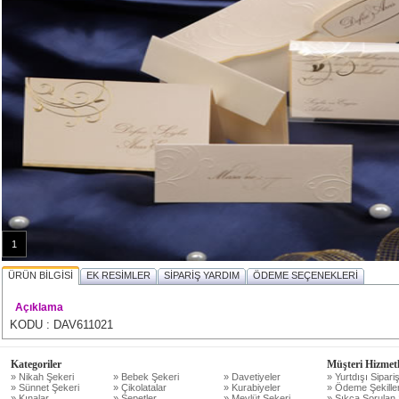
1
ÜRÜN BİLGİSİ
EK RESİMLER
SİPARİŞ YARDIM
ÖDEME SEÇENEKLERİ
Açıklama
KODU : DAV611021
Kategoriler
Müşteri Hizmetl
» Nikah Şekeri
» Bebek Şekeri
» Davetiyeler
» Yurtdışı Sipariş
» Sünnet Şekeri
» Çikolatalar
» Kurabiyeler
» Ödeme Şekiller
» Kınalar
» Sepetler
» Mevlüt Şekeri
» Sıkça Sorulan 