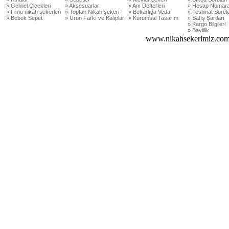
» Gelinel Çiçekleri
» Aksesuarlar
» Anı Defterleri
» Hesap Numara
» Fimo nikah şekerleri
» Toptan Nikah şekeri
» Bekarlığa Veda
» Teslimat Sürele
» Bebek Sepet
» Ürün Farkı ve Kalıplar
» Kurumsal Tasarım
» Satış Şartları
» Kargo Bilgileri
» Bayiilik
www.nikahsekerimiz.com 