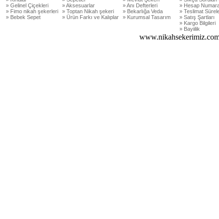
» Gelinel Çiçekleri
» Aksesuarlar
» Anı Defterleri
» Hesap Numara
» Fimo nikah şekerleri
» Toptan Nikah şekeri
» Bekarlığa Veda
» Teslimat Sürele
» Bebek Sepet
» Ürün Farkı ve Kalıplar
» Kurumsal Tasarım
» Satış Şartları
» Kargo Bilgileri
» Bayiilik
www.nikahsekerimiz.com 