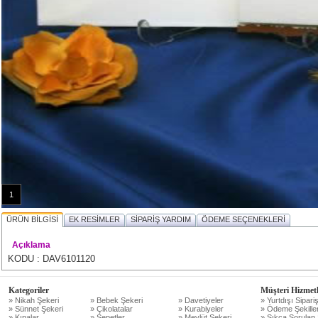
1
ÜRÜN BİLGİSİ
EK RESİMLER
SİPARİŞ YARDIM
ÖDEME SEÇENEKLERİ
Açıklama
KODU : DAV6101120
Kategoriler
Müşteri Hizmetl
» Nikah Şekeri
» Bebek Şekeri
» Davetiyeler
» Yurtdışı Sipariş
» Sünnet Şekeri
» Çikolatalar
» Kurabiyeler
» Ödeme Şekiller
» Kınalar
» Sepetler
» Mevlüt Şekeri
» Sıkça Sorulan 