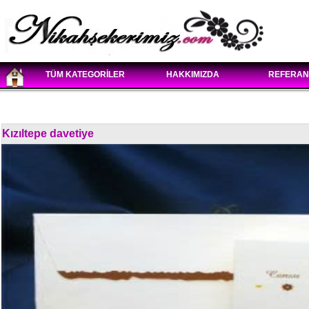
TÜM KATEGORİLER
HAKKIMIZDA
REFERAN
Kızıltepe davetiye