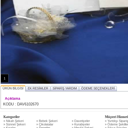
1
ÜRÜN BİLGİSİ
EK RESİMLER
SİPARİŞ YARDIM
ÖDEME SEÇENEKLERİ
Açıklama
KODU : DAV6102670
Kategoriler
Müşteri Hizmetl
» Nikah Şekeri
» Bebek Şekeri
» Davetiyeler
» Yurtdışı Sipariş
» Sünnet Şekeri
» Çikolatalar
» Kurabiyeler
» Ödeme Şekiller
» Kınalar
» Sepetler
» Mevlüt Şekeri
» Sıkça Sorulan 