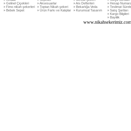
» Gelinel Çiçekleri
» Aksesuarlar
» Anı Defterleri
» Hesap Numara
» Fimo nikah şekerleri
» Toptan Nikah şekeri
» Bekarlığa Veda
» Teslimat Sürele
» Bebek Sepet
» Ürün Farkı ve Kalıplar
» Kurumsal Tasarım
» Satış Şartları
» Kargo Bilgileri
» Bayiilik
www.nikahsekerimiz.com 