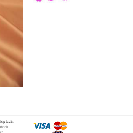
akip Edin
ebook
ter