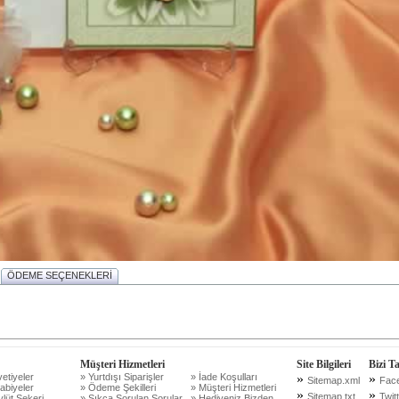
ÖDEME SEÇENEKLERİ
Müşteri Hizmetleri
Site Bilgileri
Bizi T
etiyeler
» Yurtdışı Siparişler
» İade Koşulları
»
»
Sitemap.xml
Fac
abiyeler
» Ödeme Şekilleri
» Müşteri Hizmetleri
»
»
Sitemap.txt
Twit
lüt Şekeri
» Sıkça Sorulan Sorular
» Hediyeniz Bizden