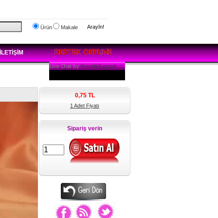
Arayİn!
Ürün
Makale
İLETİŞİM
0,75
TL
1 Adet Fiyatı
Sipariş verin