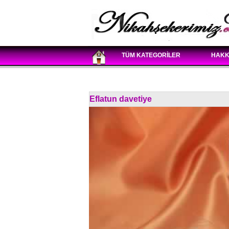
TÜM KATEGORİLER
HAKK
Eflatun davetiye