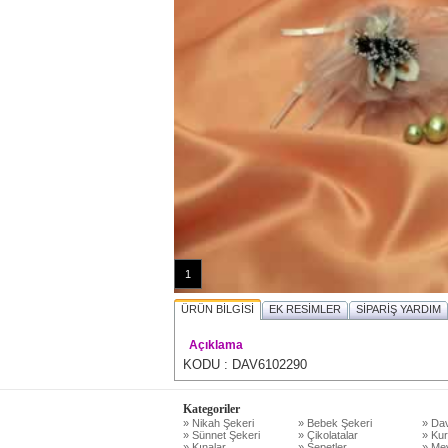
1
ÜRÜN BİLGİSİ
EK RESİMLER
SİPARİŞ YARDIM
Açıklama
KODU : DAV6102290
Kategoriler
» Nikah Şekeri
» Bebek Şekeri
» Dav
» Sünnet Şekeri
» Çikolatalar
» Kur
» Kınalar
» Sepetler
» Mev