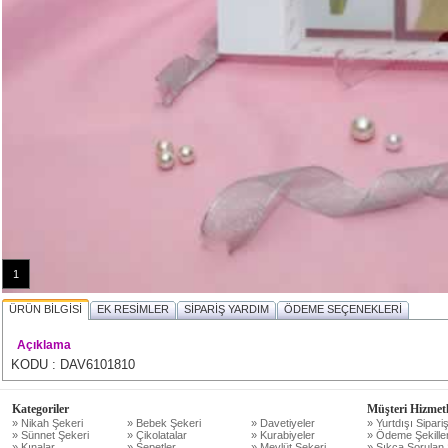
1
ÜRÜN BİLGİSİ
EK RESİMLER
SİPARİŞ YARDIM
ÖDEME SEÇENEKLERİ
Açıklama
KODU : DAV6101810
Kategoriler
Müşteri Hizmetl
» Nikah Şekeri
» Bebek Şekeri
» Davetiyeler
» Yurtdışı Sipariş
» Sünnet Şekeri
» Çikolatalar
» Kurabiyeler
» Ödeme Şekiller
» Kınalar
» Sepetler
» Mevlüt Şekeri
» Sıkça Sorulan 