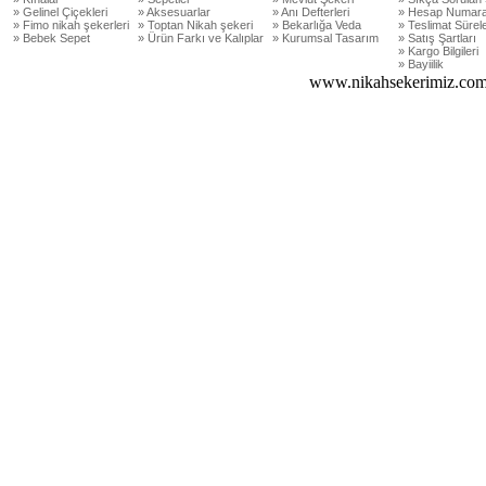
» Gelinel Çiçekleri
» Aksesuarlar
» Anı Defterleri
» Hesap Numara
» Fimo nikah şekerleri
» Toptan Nikah şekeri
» Bekarlığa Veda
» Teslimat Sürele
» Bebek Sepet
» Ürün Farkı ve Kalıplar
» Kurumsal Tasarım
» Satış Şartları
» Kargo Bilgileri
» Bayiilik
www.nikahsekerimiz.com 