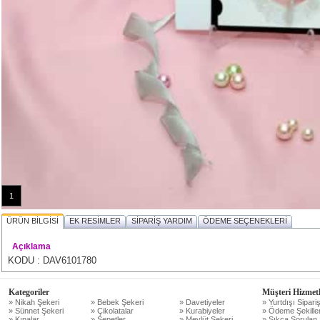
1
ÜRÜN BİLGİSİ
EK RESİMLER
SİPARİŞ YARDIM
ÖDEME SEÇENEKLERİ
Açıklama
KODU : DAV6101780
Kategoriler
Müşteri Hizmetl
» Nikah Şekeri
» Bebek Şekeri
» Davetiyeler
» Yurtdışı Sipariş
» Sünnet Şekeri
» Çikolatalar
» Kurabiyeler
» Ödeme Şekiller
» Kınalar
» Sepetler
» Mevlüt Şekeri
» Sıkça Sorulan 