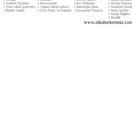
» Gelinel Çiçekleri
» Aksesuarlar
» Anı Defterleri
» Hesap Numara
» Fimo nikah şekerleri
» Toptan Nikah şekeri
» Bekarlığa Veda
» Teslimat Sürele
» Bebek Sepet
» Ürün Farkı ve Kalıplar
» Kurumsal Tasarım
» Satış Şartları
» Kargo Bilgileri
» Bayiilik
www.nikahsekerimiz.com 