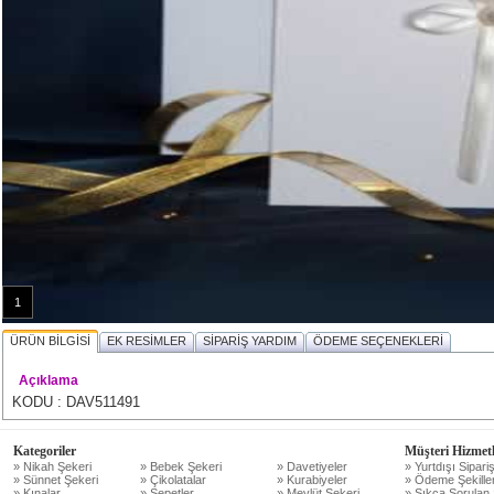
1
ÜRÜN BİLGİSİ
EK RESİMLER
SİPARİŞ YARDIM
ÖDEME SEÇENEKLERİ
Açıklama
KODU : DAV511491
Kategoriler
Müşteri Hizmetl
» Nikah Şekeri
» Bebek Şekeri
» Davetiyeler
» Yurtdışı Sipariş
» Sünnet Şekeri
» Çikolatalar
» Kurabiyeler
» Ödeme Şekiller
» Kınalar
» Sepetler
» Mevlüt Şekeri
» Sıkça Sorulan 