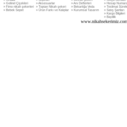
» Gelinel Çiçekleri
» Aksesuarlar
» Anı Defterleri
» Hesap Numara
» Fimo nikah şekerleri
» Toptan Nikah şekeri
» Bekarlığa Veda
» Teslimat Sürele
» Bebek Sepet
» Ürün Farkı ve Kalıplar
» Kurumsal Tasarım
» Satış Şartları
» Kargo Bilgileri
» Bayiilik
www.nikahsekerimiz.com 