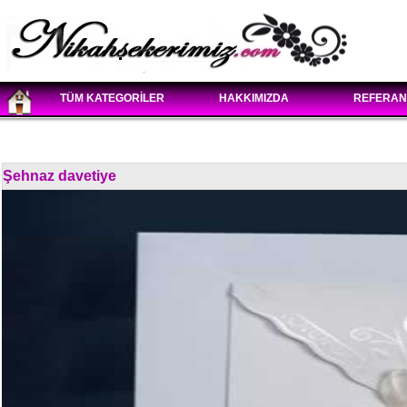
TÜM KATEGORİLER
HAKKIMIZDA
REFERAN
Şehnaz davetiye