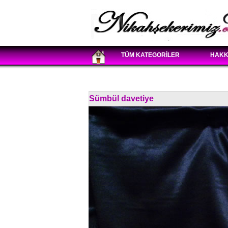
TÜM KATEGORİLER
HAKK
Sümbül davetiye