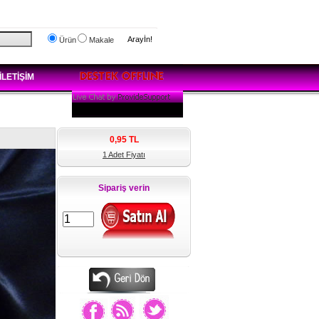
Arayİn!
Ürün
Makale
İLETİŞİM
0,95
TL
1 Adet Fiyatı
Sipariş verin