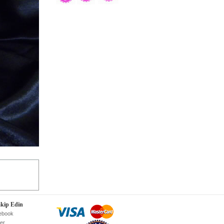
akip Edin
ebook
ter