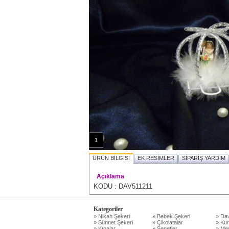
1
ÜRÜN BİLGİSİ
EK RESİMLER
SİPARİŞ YARDIM
Açıklama
KODU : DAV511211
Kategoriler
» Nikah Şekeri
» Bebek Şekeri
» Dav
» Sünnet Şekeri
» Çikolatalar
» Kur
» Kınalar
» Sepetler
» Mev