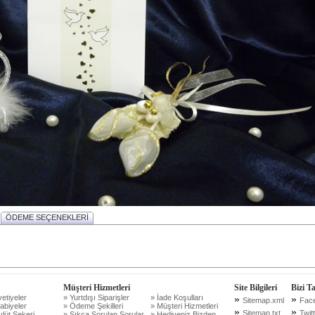
ÖDEME SEÇENEKLERİ
Müşteri Hizmetleri
Site Bilgileri
Bizi T
etiyeler
» Yurtdışı Siparişler
» İade Koşulları
»
»
Sitemap.xml
Fac
abiyeler
» Ödeme Şekilleri
» Müşteri Hizmetleri
»
»
Sitemap.txt
Twit
lüt Şekeri
» Sıkça Sorulan Sorular
» Hediyeniz Bizden