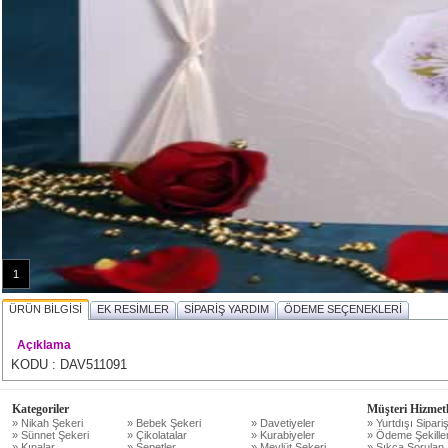
1
ÜRÜN BİLGİSİ
EK RESİMLER
SİPARİŞ YARDIM
ÖDEME SEÇENEKLERİ
Açıklama
KODU : DAV511091
Kategoriler
Müşteri Hizmetl
» Nikah Şekeri
» Bebek Şekeri
» Davetiyeler
» Yurtdışı Sipariş
» Sünnet Şekeri
» Çikolatalar
» Kurabiyeler
» Ödeme Şekiller
» Kınalar
» Sepetler
» Mevlüt Şekeri
» Sıkça Sorulan 