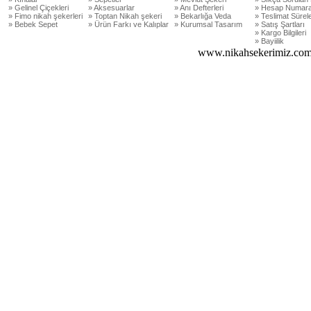
» Gelinel Çiçekleri
» Aksesuarlar
» Anı Defterleri
» Hesap Numara
» Fimo nikah şekerleri
» Toptan Nikah şekeri
» Bekarlığa Veda
» Teslimat Sürele
» Bebek Sepet
» Ürün Farkı ve Kalıplar
» Kurumsal Tasarım
» Satış Şartları
» Kargo Bilgileri
» Bayiilik
www.nikahsekerimiz.com 