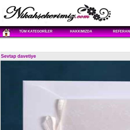
TÜM KATEGORİLER
HAKKIMIZDA
REFERAN
Sevtap davetiye