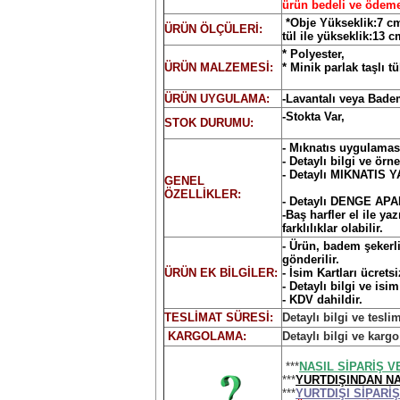
ürün bedeli ve ödemel
*Obje Yükseklik:7 c
ÜRÜN ÖLÇÜLERİ:
tül ile yükseklik:13 c
* Polyester,
ÜRÜN MALZEMESİ:
* Minik parlak taşlı tü
ÜRÜN UYGULAMA:
-Lavantalı veya Bade
-Stokta Var,
STOK DURUMU:
- Mıknatıs uygulaması
- Detaylı bilgi ve örn
- Detaylı MIKNATIS
GENEL
ÖZELLİKLER:
- Detaylı DENGE AP
-Baş harfler el ile ya
farklılıklar olabilir.
- Ürün, badem şekerli
gönderilir.
ÜRÜN EK BİLGİLER:
- İsim Kartları ücretsi
- Detaylı bilgi ve isim
- KDV dahildir.
TESLİMAT SÜRESİ:
Detaylı bilgi ve tesli
KARGOLAMA:
Detaylı bilgi ve kargo
***
NASIL SİPARİŞ V
***
YURTDIŞINDAN NA
***
YURTDIŞI SİPAR