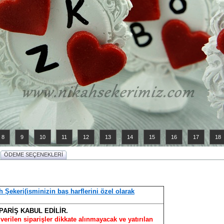
8
9
10
11
12
13
14
15
16
17
18
ÖDEME SEÇENEKLERİ
h Şekeri(isminizin baş harflerini özel olarak
PARİŞ KABUL EDİLİR.
verilen siparişler dikkate alınmayacak ve yatırılan