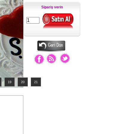
Sipariş verin
19
20
21