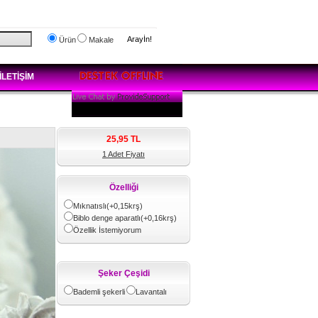
Arayİn!
Ürün
Makale
İLETİŞİM
25,95
TL
1 Adet Fiyatı
Özelliği
Mıknatıslı(+0,15krş)
Biblo denge aparatlı(+0,16krş)
Özellik İstemiyorum
Şeker Çeşidi
Bademli şekerli
Lavantalı