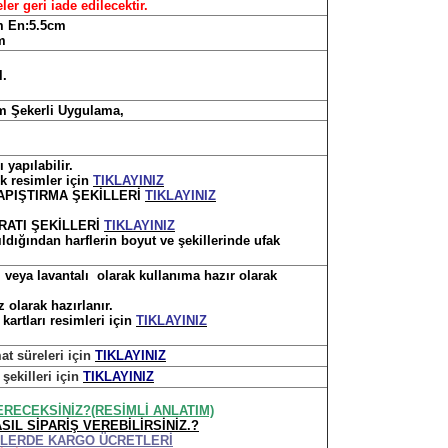
er geri iade edilecektir.
m En:5.5cm
m
l.
m Şekerli Uygulama,
 yapılabilir.
ek resimler için
TIKLAYINIZ
 YAPIŞTIRMA ŞEKİLLERİ
TIKLAYINIZ
ARATI ŞEKİLLERİ
TIKLAYINIZ
zıldığından harflerin boyut ve şekillerinde ufak
 veya lavantalı olarak kullanıma hazır olarak
z olarak hazırlanır.
 kartları resimleri için
TIKLAYINIZ
mat süreleri için
TIKLAYINIZ
 şekilleri için
TIKLAYINIZ
ERECEKSİNİZ?(RESİMLİ ANLATIM)
SIL SİPARİŞ VEREBİLİRSİNİZ.?
İŞLERDE KARGO ÜCRETLERİ