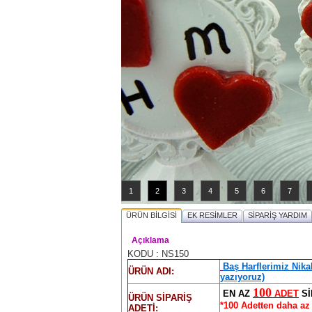
1
2
3
4
5
6
7
ÜRÜN BİLGİSİ
EK RESİMLER
SİPARİŞ YARDIM
Açıklama
KODU : NS150
Baş Harflerimiz Nika
ÜRÜN ADI:
yazıyoruz)
100
EN AZ
ADET
Sİ
ÜRÜN SİPARİŞ
*100 Adetten daha az 
ADETİ: