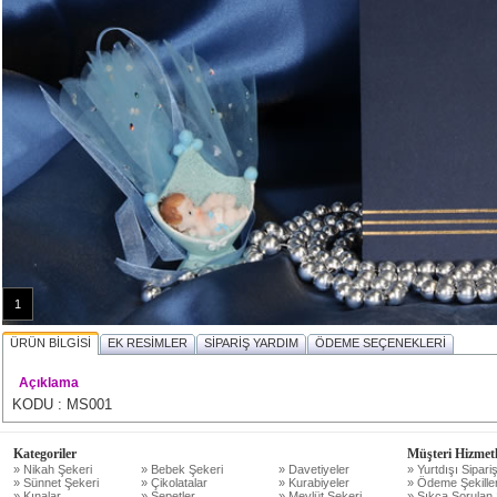
1
ÜRÜN BİLGİSİ
EK RESİMLER
SİPARİŞ YARDIM
ÖDEME SEÇENEKLERİ
Açıklama
KODU : MS001
Kategoriler
Müşteri Hizmetl
» Nikah Şekeri
» Bebek Şekeri
» Davetiyeler
» Yurtdışı Sipariş
» Sünnet Şekeri
» Çikolatalar
» Kurabiyeler
» Ödeme Şekiller
» Kınalar
» Sepetler
» Mevlüt Şekeri
» Sıkça Sorulan 