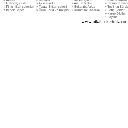
» Gelinel Çiçekleri
» Aksesuarlar
» Anı Defterleri
» Hesap Numara
» Fimo nikah şekerleri
» Toptan Nikah şekeri
» Bekarlığa Veda
» Teslimat Sürele
» Bebek Sepet
» Ürün Farkı ve Kalıplar
» Kurumsal Tasarım
» Satış Şartları
» Kargo Bilgileri
» Bayiilik
www.nikahsekerimiz.com 