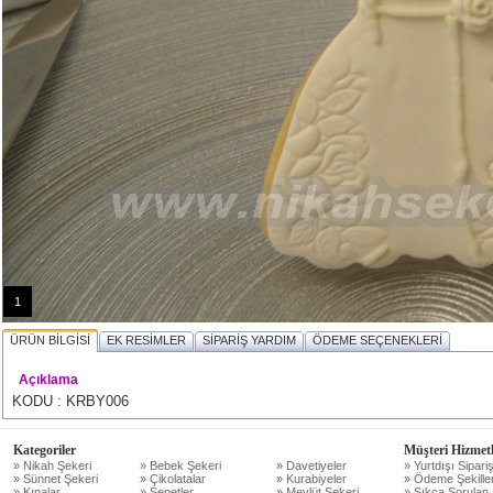
1
ÜRÜN BİLGİSİ
EK RESİMLER
SİPARİŞ YARDIM
ÖDEME SEÇENEKLERİ
Açıklama
KODU : KRBY006
Kategoriler
Müşteri Hizmetl
» Nikah Şekeri
» Bebek Şekeri
» Davetiyeler
» Yurtdışı Sipariş
» Sünnet Şekeri
» Çikolatalar
» Kurabiyeler
» Ödeme Şekiller
» Kınalar
» Sepetler
» Mevlüt Şekeri
» Sıkça Sorulan 