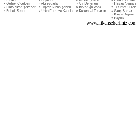
» Gelinel Çiçekleri
» Aksesuarlar
» Anı Defterleri
» Hesap Numara
» Fimo nikah şekerleri
» Toptan Nikah şekeri
» Bekarlığa Veda
» Teslimat Sürele
» Bebek Sepet
» Ürün Farkı ve Kalıplar
» Kurumsal Tasarım
» Satış Şartları
» Kargo Bilgileri
» Bayiilik
www.nikahsekerimiz.com 