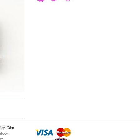
akip Edin
ebook
ter