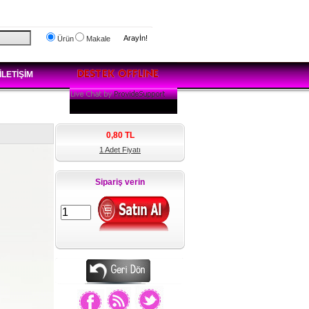
Arayİn!
Ürün
Makale
İLETİŞİM
0,80
TL
1 Adet Fiyatı
Sipariş verin