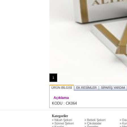
1
ÜRÜN BİLGİSİ
EK RESİMLER
SİPARİŞ YARDIM
Açıklama
KODU : CK064
Kategoriler
» Nikah Şekeri
» Bebek Şekeri
» Dav
» Sünnet Şekeri
» Çikolatalar
» Kur
» Kınalar
» Sepetler
» Mev