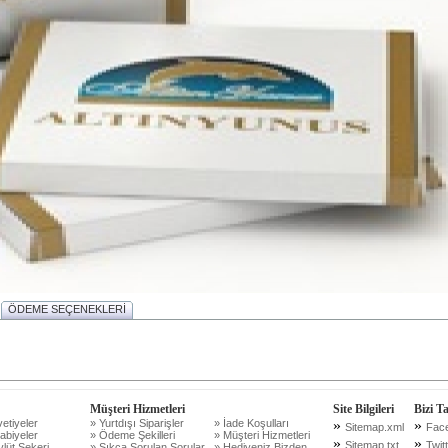
ÖDEME SEÇENEKLERİ
Müşteri Hizmetleri
Site Bilgileri
Bizi T
etiyeler
» Yurtdışı Siparişler
» İade Koşulları
»
»
Sitemap.xml
Fac
abiyeler
» Ödeme Şekilleri
» Müşteri Hizmetleri
»
»
Sitemap.txt
Twit
lüt Şekeri
» Sıkça Sorulan Sorular
» Hediyeniz Bizden