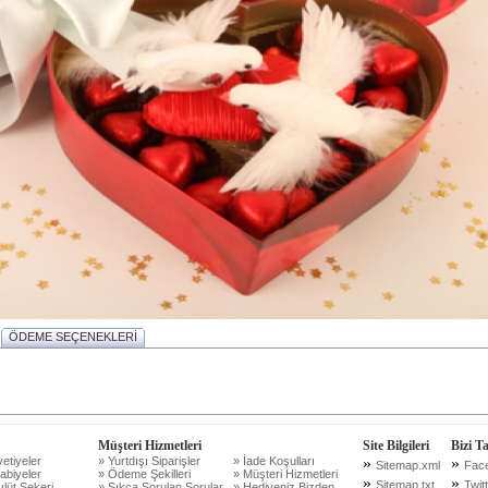
ÖDEME SEÇENEKLERİ
Müşteri Hizmetleri
Site Bilgileri
Bizi T
etiyeler
» Yurtdışı Siparişler
» İade Koşulları
»
»
Sitemap.xml
Fac
abiyeler
» Ödeme Şekilleri
» Müşteri Hizmetleri
»
»
Sitemap.txt
Twit
lüt Şekeri
» Sıkça Sorulan Sorular
» Hediyeniz Bizden