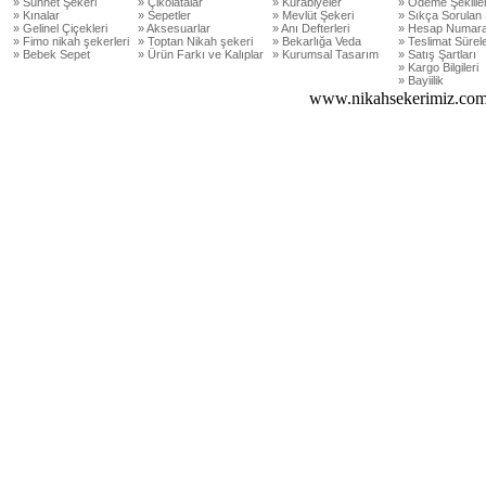
» Sünnet Şekeri
» Çikolatalar
» Kurabiyeler
» Ödeme Şekiller
» Kınalar
» Sepetler
» Mevlüt Şekeri
» Sıkça Sorulan 
» Gelinel Çiçekleri
» Aksesuarlar
» Anı Defterleri
» Hesap Numara
» Fimo nikah şekerleri
» Toptan Nikah şekeri
» Bekarlığa Veda
» Teslimat Sürele
» Bebek Sepet
» Ürün Farkı ve Kalıplar
» Kurumsal Tasarım
» Satış Şartları
» Kargo Bilgileri
» Bayiilik
www.nikahsekerimiz.com 