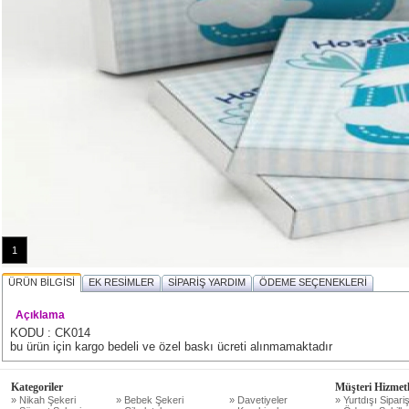
1
ÜRÜN BİLGİSİ
EK RESİMLER
SİPARİŞ YARDIM
ÖDEME SEÇENEKLERİ
Açıklama
KODU : CK014
bu ürün için kargo bedeli ve özel baskı ücreti alınmamaktadır
Kategoriler
Müşteri Hizmetl
» Nikah Şekeri
» Bebek Şekeri
» Davetiyeler
» Yurtdışı Sipariş