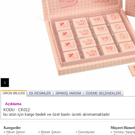
1
ÜRÜN BİLGİSİ
EK RESİMLER
SİPARİŞ YARDIM
ÖDEME SEÇENEKLERİ
Açıklama
KODU : CK012
bu ürün için kargo bedeli ve özel baskı ücreti alınmamaktadır
Kategoriler
Müşteri Hizmetl
» Nikah Şekeri
» Bebek Şekeri
» Davetiyeler
» Yurtdışı Sipariş