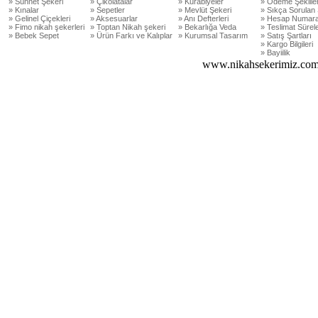
» Sünnet Şekeri
» Çikolatalar
» Kurabiyeler
» Ödeme Şekiller
» Kınalar
» Sepetler
» Mevlüt Şekeri
» Sıkça Sorulan 
» Gelinel Çiçekleri
» Aksesuarlar
» Anı Defterleri
» Hesap Numara
» Fimo nikah şekerleri
» Toptan Nikah şekeri
» Bekarlığa Veda
» Teslimat Sürele
» Bebek Sepet
» Ürün Farkı ve Kalıplar
» Kurumsal Tasarım
» Satış Şartları
» Kargo Bilgileri
» Bayiilik
www.nikahsekerimiz.com 